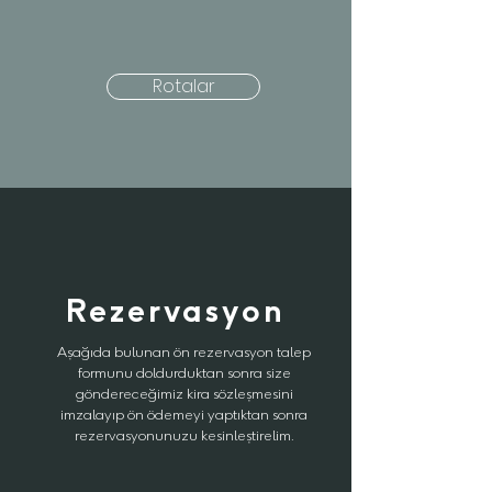
Rotalar
Rezervasyon
Aşağıda bulunan ön rezervasyon talep
formunu doldurduktan sonra size
göndereceğimiz kira sözleşmesini
imzalayıp ön ödemeyi yaptıktan sonra
rezervasyonunuzu kesinleştirelim.