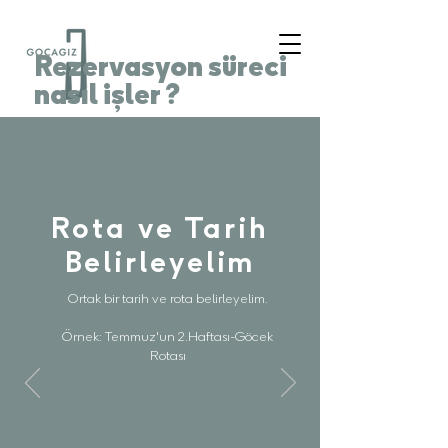
Rezervasyon süreci
nasıl işler ?
Rota ve Tarih
Belirleyelim
Goca Gız ile bir
Ortak bir tarih ve rota belirleyelim.
haftalık tatile
çıkmaya karar
Örnek: Temmuz'un 2.Haftası-Göcek
Rotası
verdiniz. Pekii...